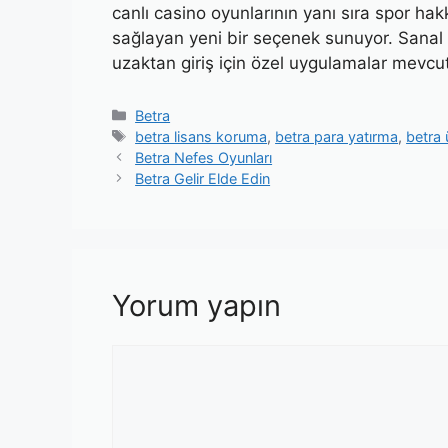
canlı casino oyunlarının yanı sıra spor hak
sağlayan yeni bir seçenek sunuyor. Sanal yay
uzaktan giriş için özel uygulamalar mevcut
Kategoriler
Betra
Etiketler
betra lisans koruma
,
betra para yatırma
,
betra
Betra Nefes Oyunları
Betra Gelir Elde Edin
Yorum yapın
Yorum