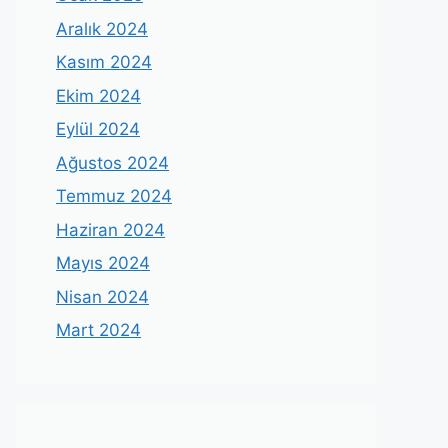
Aralık 2024
Kasım 2024
Ekim 2024
Eylül 2024
Ağustos 2024
Temmuz 2024
Haziran 2024
Mayıs 2024
Nisan 2024
Mart 2024