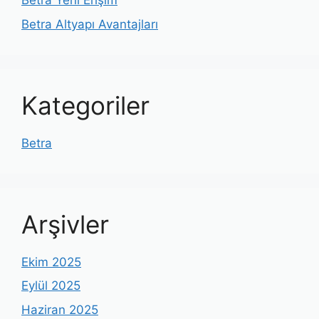
Betra Yeni Erişim
Betra Altyapı Avantajları
Kategoriler
Betra
Arşivler
Ekim 2025
Eylül 2025
Haziran 2025