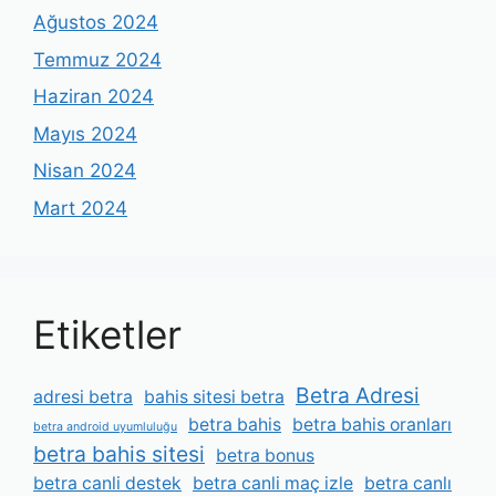
Ağustos 2024
Temmuz 2024
Haziran 2024
Mayıs 2024
Nisan 2024
Mart 2024
Etiketler
Betra Adresi
adresi betra
bahis sitesi betra
betra bahis
betra bahis oranları
betra android uyumluluğu
betra bahis sitesi
betra bonus
betra canli destek
betra canli maç izle
betra canlı