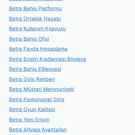
Betra Bahis Platformu
Betra Ortaklık Hesabı
Betra Kullanım Kılavuzu
Betra Bahis Ofisi
Betra Fayda Hesaplama
Betra Erişim Kısıtlaması Böylece
Betra Bahis Eğlencesi
Betra Giriş Rehberi
Betra Müşteri Memnuniyeti
Betra Fonksiyonel Giriş
Betra Oyun Kalitesi
Betra Yeni Erişim
Betra Altyapı Avantajları