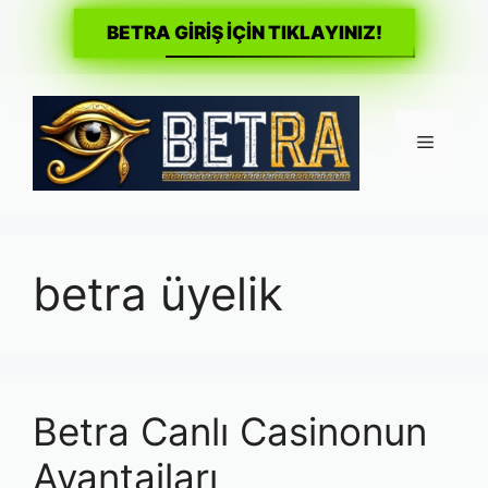
BETRA GİRİŞ İÇİN TIKLAYINIZ!
İçeriğe
atla
Menü
betra üyelik
Betra Canlı Casinonun
Avantajları