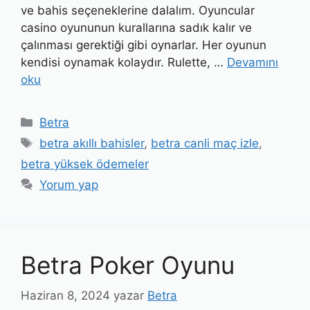
ve bahis seçeneklerine dalalım. Oyuncular
casino oyununun kurallarına sadık kalır ve
çalınması gerektiği gibi oynarlar. Her oyunun
kendisi oynamak kolaydır. Rulette, …
Devamını
oku
Kategoriler
Betra
Etiketler
betra akıllı bahisler
,
betra canli maç izle
,
betra yüksek ödemeler
Yorum yap
Betra Poker Oyunu
Haziran 8, 2024
yazar
Betra