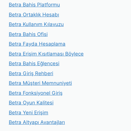
Betra Bahis Platformu
Betra Ortaklık Hesabı
Betra Kullanım Kılavuzu
Betra Bahis Ofisi
Betra Fayda Hesaplama
Betra Erişim Kısıtlaması Böylece
Betra Bahis Eğlencesi
Betra Giriş Rehberi
Betra Müşteri Memnuniyeti
Betra Fonksiyonel Giriş
Betra Oyun Kalitesi
Betra Yeni Erişim
Betra Altyapı Avantajları