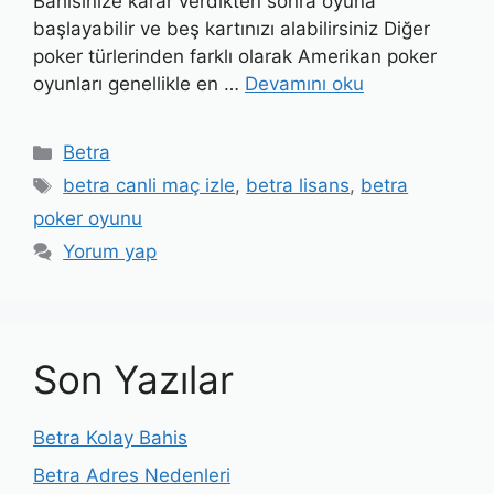
Bahisinize karar verdikten sonra oyuna
başlayabilir ve beş kartınızı alabilirsiniz Diğer
poker türlerinden farklı olarak Amerikan poker
oyunları genellikle en …
Devamını oku
Kategoriler
Betra
Etiketler
betra canli maç izle
,
betra lisans
,
betra
poker oyunu
Yorum yap
Son Yazılar
Betra Kolay Bahis
Betra Adres Nedenleri