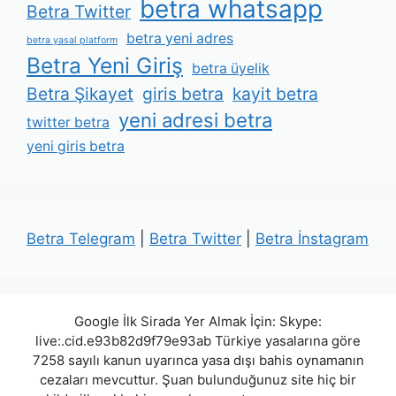
betra whatsapp
Betra Twitter
betra yeni adres
betra yasal platform
Betra Yeni Giriş
betra üyelik
Betra Şikayet
giris betra
kayit betra
yeni adresi betra
twitter betra
yeni giris betra
Betra Telegram
|
Betra Twitter
|
Betra İnstagram
Google İlk Sirada Yer Almak İçin: Skype:
live:.cid.e93b82d9f79e93ab Türkiye yasalarına göre
7258 sayılı kanun uyarınca yasa dışı bahis oynamanın
cezaları mevcuttur. Şuan bulunduğunuz site hiç bir