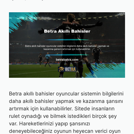
Betra akıllı bahisler oyuncular sistemin bilgilerini
daha akıllı bahisler yapmak ve kazanma şansını
artırmak için kullanabilirler. Sitede insanların
rulet oynadığı ve bilmek istedikleri birçok şey
var. Hareketlerinizi yapıp şansınızı
deneyebileceğiniz oyunun heyecan verici oyun