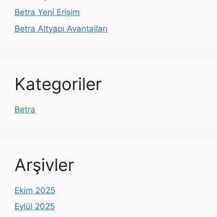
Betra Yeni Erişim
Betra Altyapı Avantajları
Kategoriler
Betra
Arşivler
Ekim 2025
Eylül 2025