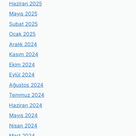
Haziran 2025
Mayıs 2025
Şubat 2025
Ocak 2025
Aralık 2024
Kasım 2024
Ekim 2024
Eylül 2024
Ağustos 2024
Temmuz 2024
Haziran 2024
Mayıs 2024
Nisan 2024
Mart 2024