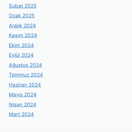
Şubat 2025
Ocak 2025
Aralık 2024
Kasım 2024
Ekim 2024
Eylül 2024
Ağustos 2024
Temmuz 2024
Haziran 2024
Mayıs 2024
Nisan 2024
Mart 2024