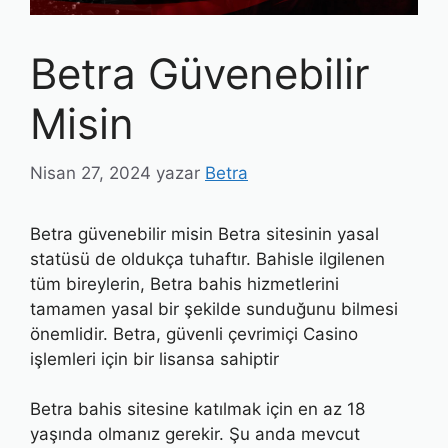
Betra Güvenebilir
Misin
Nisan 27, 2024
yazar
Betra
Betra güvenebilir misin Betra sitesinin yasal
statüsü de oldukça tuhaftır. Bahisle ilgilenen
tüm bireylerin, Betra bahis hizmetlerini
tamamen yasal bir şekilde sunduğunu bilmesi
önemlidir. Betra, güvenli çevrimiçi Casino
işlemleri için bir lisansa sahiptir
Betra bahis sitesine katılmak için en az 18
yaşında olmanız gerekir. Şu anda mevcut