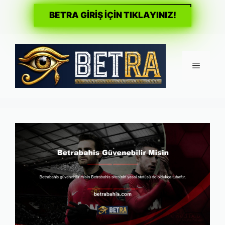
BETRA GİRİŞ İÇİN TIKLAYINIZ!
İçeriğe
atla
Menü