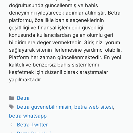
doğrultusunda güncellenmiş ve bahis
deneyimini iyileştirecek adımlar atılmıştır. Betra
platformu, özellikle bahis seçeneklerinin
çeşitliliği ve finansal işlemlerin güvenliği
konusunda kullanıcılardan gelen olumlu geri
bildirimlere değer vermektedir. Girişiniz, yorum
sağlayarak sitenin ilerlemesine yardımcı olabilir.
Platform her zaman güncellenmektedir. En yeni
kaliteli ve benzersiz bahis sistemlerini
keşfetmek için düzenli olarak araştırmalar
yapılmaktadır
Kategoriler
Betra
Etiketler
betra güvenebilir misin
,
betra web sitesi
,
betra whatsapp
Betra Twitter