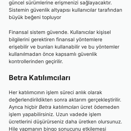
güncel sürümlerine erişmenizi sağlayacaktır.
Sistemin güvenlik altyapısı kullanıcılar tarafından
büyük beğeni topluyor
Finansal sistem güvende. Kullanıcılar kişisel
bilgilerini gerektiren finansal yöntemlere
erişebilir ve bunları kullanabilir ve bu yöntemler
kullanılmadan önce kapsamlı güvenlik
kontrollerinden geçirilir.
Betra Katılımcıları
Her katılımcının işlem süreci anlık olarak
değerlendirildikten sonra aktarım gerçekleştirilir.
Ayrıca hiçbir
Betra katılımcıları
ücret ödemeden
işlem yapabilirsiniz. Uzun vadede işlem
ücretlerini düşürürseniz daha üretken olursunuz.
Hile yapmanın bingo sonucunu etkilemesi