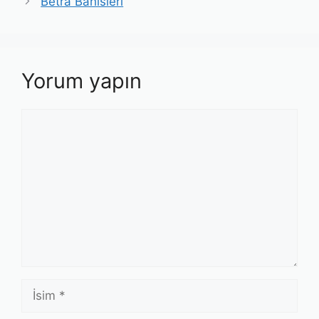
Betra Bahisleri
Yorum yapın
Yorum
İsim