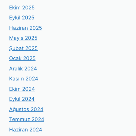
Ekim 2025
Eylül 2025
Haziran 2025
Mayıs 2025
Şubat 2025
Ocak 2025
Aralık 2024
Kasım 2024
Ekim 2024
Eylül 2024
Ağustos 2024
Temmuz 2024
Haziran 2024