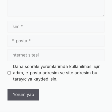
İsim
E-
posta
İnternet
sitesi
Daha sonraki yorumlarımda kullanılması için
adım, e-posta adresim ve site adresim bu
tarayıcıya kaydedilsin.