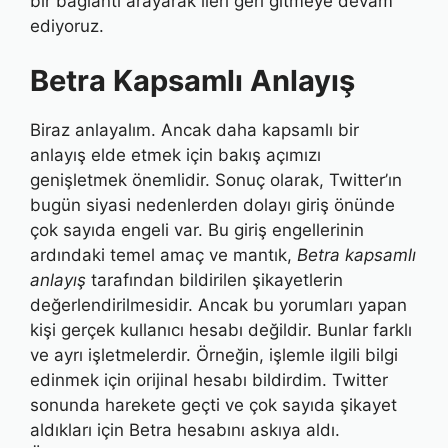
bir bağlantı arayarak ileri geri gitmeye devam
ediyoruz.
Betra Kapsamlı Anlayış
Biraz anlayalım. Ancak daha kapsamlı bir
anlayış elde etmek için bakış açımızı
genişletmek önemlidir. Sonuç olarak, Twitter’ın
bugün siyasi nedenlerden dolayı giriş önünde
çok sayıda engeli var. Bu giriş engellerinin
ardındaki temel amaç ve mantık,
Betra kapsamlı
anlayış
tarafından bildirilen şikayetlerin
değerlendirilmesidir. Ancak bu yorumları yapan
kişi gerçek kullanıcı hesabı değildir. Bunlar farklı
ve ayrı işletmelerdir. Örneğin, işlemle ilgili bilgi
edinmek için orijinal hesabı bildirdim. Twitter
sonunda harekete geçti ve çok sayıda şikayet
aldıkları için Betra hesabını askıya aldı.