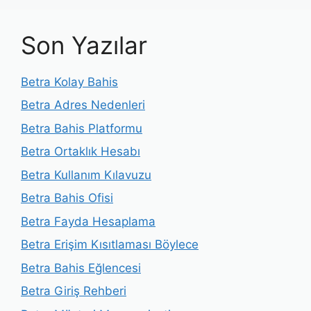
Son Yazılar
Betra Kolay Bahis
Betra Adres Nedenleri
Betra Bahis Platformu
Betra Ortaklık Hesabı
Betra Kullanım Kılavuzu
Betra Bahis Ofisi
Betra Fayda Hesaplama
Betra Erişim Kısıtlaması Böylece
Betra Bahis Eğlencesi
Betra Giriş Rehberi