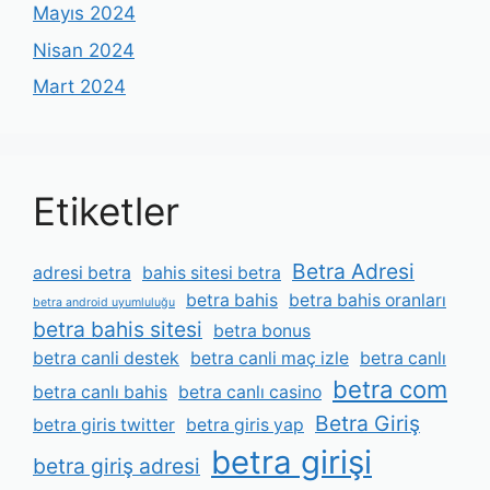
Mayıs 2024
Nisan 2024
Mart 2024
Etiketler
Betra Adresi
adresi betra
bahis sitesi betra
betra bahis
betra bahis oranları
betra android uyumluluğu
betra bahis sitesi
betra bonus
betra canli destek
betra canli maç izle
betra canlı
betra com
betra canlı bahis
betra canlı casino
Betra Giriş
betra giris twitter
betra giris yap
betra girişi
betra giriş adresi