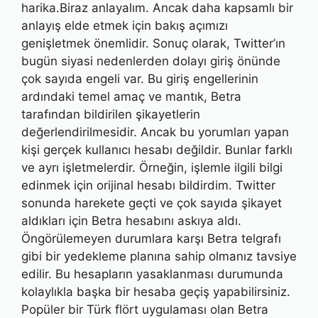
harika.Biraz anlayalım. Ancak daha kapsamlı bir
anlayış elde etmek için bakış açımızı
genişletmek önemlidir. Sonuç olarak, Twitter’ın
bugün siyasi nedenlerden dolayı giriş önünde
çok sayıda engeli var. Bu giriş engellerinin
ardındaki temel amaç ve mantık, Betra
tarafından bildirilen şikayetlerin
değerlendirilmesidir. Ancak bu yorumları yapan
kişi gerçek kullanıcı hesabı değildir. Bunlar farklı
ve ayrı işletmelerdir. Örneğin, işlemle ilgili bilgi
edinmek için orijinal hesabı bildirdim. Twitter
sonunda harekete geçti ve çok sayıda şikayet
aldıkları için Betra hesabını askıya aldı.
Öngörülemeyen durumlara karşı Betra telgrafı
gibi bir yedekleme planına sahip olmanız tavsiye
edilir. Bu hesapların yasaklanması durumunda
kolaylıkla başka bir hesaba geçiş yapabilirsiniz.
Popüler bir Türk flört uygulaması olan Betra