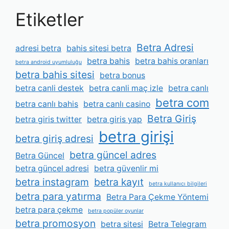
Etiketler
Betra Adresi
adresi betra
bahis sitesi betra
betra bahis
betra bahis oranları
betra android uyumluluğu
betra bahis sitesi
betra bonus
betra canli destek
betra canli maç izle
betra canlı
betra com
betra canlı bahis
betra canlı casino
Betra Giriş
betra giris twitter
betra giris yap
betra girişi
betra giriş adresi
betra güncel adres
Betra Güncel
betra güncel adresi
betra güvenlir mi
betra instagram
betra kayıt
betra kullanıcı bilgileri
betra para yatırma
Betra Para Çekme Yöntemi
betra para çekme
betra popüler oyunlar
betra promosyon
betra sitesi
Betra Telegram