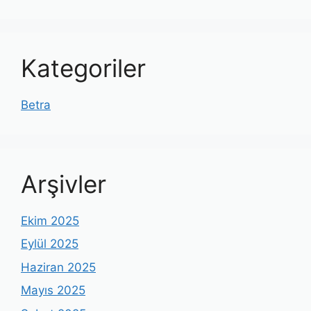
Kategoriler
Betra
Arşivler
Ekim 2025
Eylül 2025
Haziran 2025
Mayıs 2025