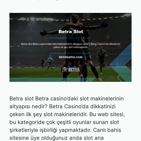
Betra slot Betra casino’daki slot makinelerinin
altyapısı nedir? Betra Casino’da dikkatinizi
çeken ilk şey slot makineleridir. Bu web sitesi,
bu kategoride çok çeşitli oyunlar sunan slot
şirketleriyle işbirliği yapmaktadır. Canlı bahis
sitesine üye olduğunuz anda slot ana