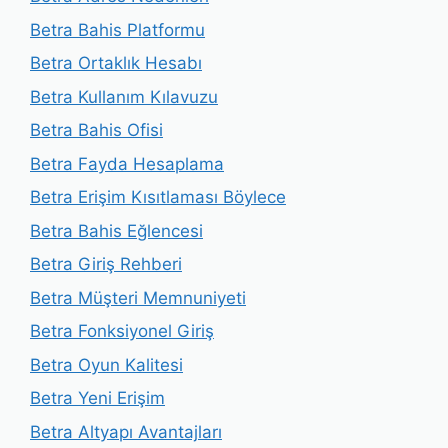
Betra Bahis Platformu
Betra Ortaklık Hesabı
Betra Kullanım Kılavuzu
Betra Bahis Ofisi
Betra Fayda Hesaplama
Betra Erişim Kısıtlaması Böylece
Betra Bahis Eğlencesi
Betra Giriş Rehberi
Betra Müşteri Memnuniyeti
Betra Fonksiyonel Giriş
Betra Oyun Kalitesi
Betra Yeni Erişim
Betra Altyapı Avantajları