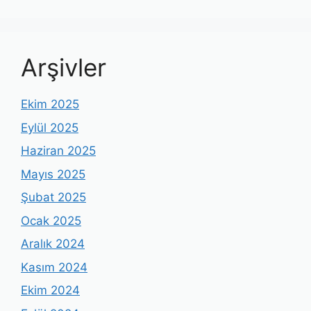
Arşivler
Ekim 2025
Eylül 2025
Haziran 2025
Mayıs 2025
Şubat 2025
Ocak 2025
Aralık 2024
Kasım 2024
Ekim 2024