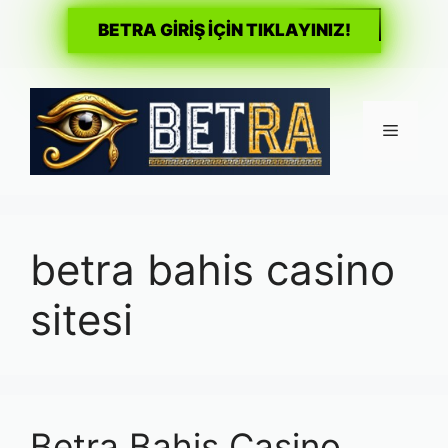
BETRA GİRİŞ İÇİN TIKLAYINIZ!
İçeriğe
atla
Menü
betra bahis casino
sitesi
Betra Bahis Casino