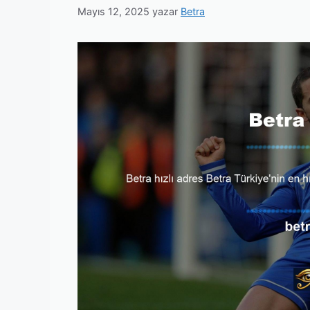
Mayıs 12, 2025
yazar
Betra