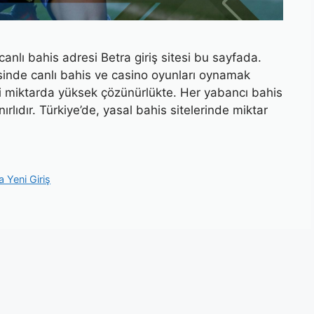
 canlı bahis adresi Betra giriş sitesi bu sayfada.
esinde canlı bahis ve casino oyunları oynamak
iyi miktarda yüksek çözünürlükte. Her yabancı bahis
nırlıdır. Türkiye’de, yasal bahis sitelerinde miktar
a Yeni Giriş