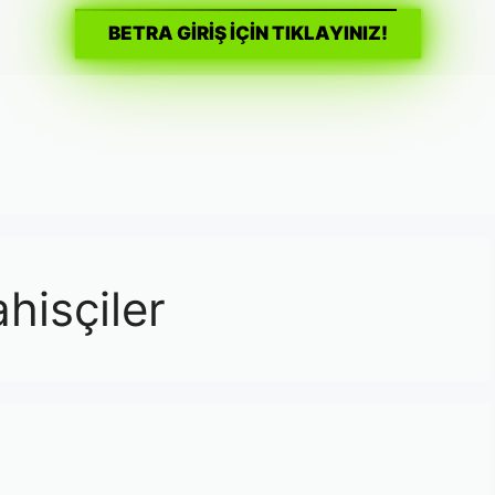
BETRA GİRİŞ İÇİN TIKLAYINIZ!
ahisçiler