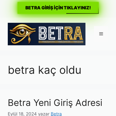
BETRA GİRİŞ İÇİN TIKLAYINIZ!
İçeriğe
atla
Menü
betra kaç oldu
Betra Yeni Giriş Adresi
Eylül 18, 2024
yazar
Betra