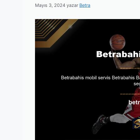
Mayıs 3, 2024
yazar
Betra