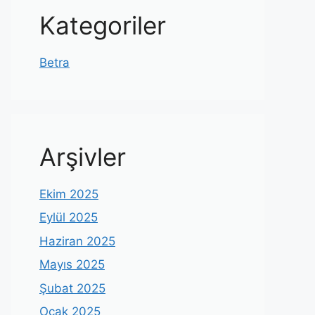
Kategoriler
Betra
Arşivler
Ekim 2025
Eylül 2025
Haziran 2025
Mayıs 2025
Şubat 2025
Ocak 2025