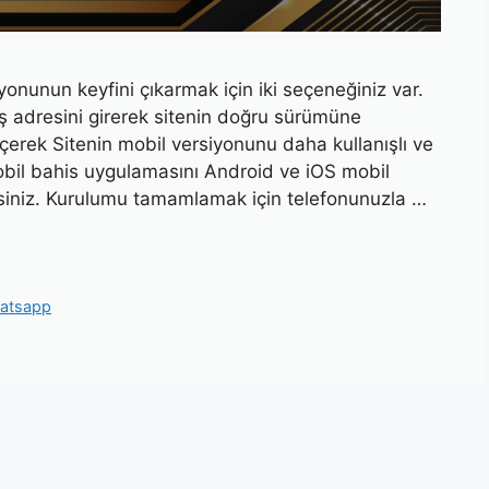
yonunun keyfini çıkarmak için iki seçeneğiniz var.
iriş adresini girerek sitenin doğru sürümüne
eçerek Sitenin mobil versiyonunu daha kullanışlı ve
 mobil bahis uygulamasını Android ve iOS mobil
rsiniz. Kurulumu tamamlamak için telefonunuzla …
hatsapp