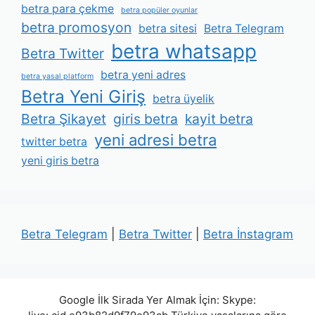
betra para çekme
betra popüler oyunlar
betra promosyon
betra sitesi
Betra Telegram
betra whatsapp
Betra Twitter
betra yeni adres
betra yasal platform
Betra Yeni Giriş
betra üyelik
Betra Şikayet
giris betra
kayit betra
yeni adresi betra
twitter betra
yeni giris betra
Betra Telegram
|
Betra Twitter
|
Betra İnstagram
Google İlk Sirada Yer Almak İçin: Skype: