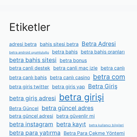
Etiketler
Betra Adresi
adresi betra
bahis sitesi betra
betra bahis
betra bahis oranları
betra android uyumluluğu
betra bahis sitesi
betra bonus
betra canli destek
betra canli maç izle
betra canlı
betra com
betra canlı bahis
betra canlı casino
Betra Giriş
betra giris twitter
betra giris yap
betra girişi
betra giriş adresi
betra güncel adres
Betra Güncel
betra güncel adresi
betra güvenlir mi
betra instagram
betra kayıt
betra kullanıcı bilgileri
betra para yatırma
Betra Para Çekme Yöntemi